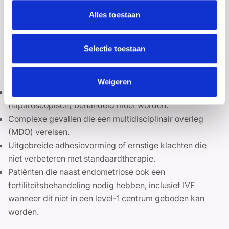
multidisciplinaire benadering essentieel. Een level-2
Alles toestaan
expertisecentrum beschikt over een gespecialiseerd
team, bestaande uit een gynaecoloog, GE-chirurg,
Selectie toestaan
uroloog, radioloog, MDL-arts, pijnspecialist,
bekkenfysiotherapeut, psycholoog en verpleegkundige.
Verwijzing naar een level-2 centrum is aangewezen bij:
Weigeren
Diepe of extra-pelviene endometriose die
(laparoscopisch) behandeld moet worden.
Complexe gevallen die een multidisciplinair overleg
(MDO) vereisen.
Uitgebreide adhesievorming of ernstige klachten die
niet verbeteren met standaardtherapie.
Patiënten die naast endometriose ook een
fertiliteitsbehandeling nodig hebben, inclusief IVF
wanneer dit niet in een level-1 centrum geboden kan
worden.