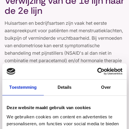
Verwijzing van de 1e lijn naar
de 2e lijn
Huisartsen en bedrijfsartsen zijn vaak het eerste
aanspreekpunt voor patiënten met menstruatieklachten,
buikpijn of verminderde vruchtbaarheid. Bij vermoeden
van endometriose kan eerst symptomatische
behandeling met pijnstillers (NSAID's al dan niet in
combinatie met paracetamol) en/of hormonale therapie
worden geprobeerd conform de NHG standaard. Indien
deze behandelingen onvoldoende effect hebben of als
er sprake is van hinderlijke klachten die nader
Toestemming
Details
Over
onderzocht moeten worden, is verwijzing naar een
algemeen gynaecoloog in de tweede lijn noodzakelijk.
Deze website maakt gebruik van cookies
Verwijzing van de 2e lijn naar
We gebruiken cookies om content en advertenties te
een level-1
personaliseren, om functies voor social media te bieden