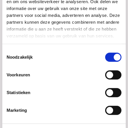
en om ons websiteverkeer te analyseren. Ook delen we
expertisecentrum
informatie over uw gebruik van onze site met onze
partners voor social media, adverteren en analyse. Deze
Een algemeen gynaecoloog kan patiënt verwijzen naar
partners kunnen deze gegevens combineren met andere
een level-1 expertisecentrum voor de behandeling van
informatie die u aan ze heeft verstrekt of die ze hebben
oppervlakkige endometriose, adenomyose of
verzameld op basis van uw gebruik van hun services.
endometriomen.
Belangrijk hierbij is wel dat er bij het bestaan van
Toestemmingsselectie
endometriomen, of zichtbare endometriose op echo of
Noodzakelijk
MRI vaak sprake is van diepe endometriose. Hiervoor
kan verwezen worden naar een level-2
Voorkeuren
expertisecentrum.
Verwijzing van een level-1
Statistieken
naar een level-2
Marketing
expertisecentrum
Bij complexe of uitgebreide endometriose is een