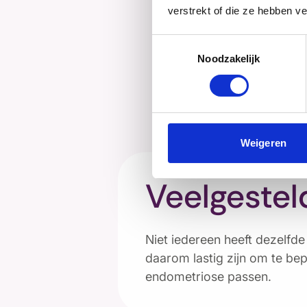
verstrekt of die ze hebben v
Er
Toestemmingsselectie
Ben
Noodzakelijk
web
Ga 
Weigeren
Veelgestel
Niet iedereen heeft dezelfde
daarom lastig zijn om te bep
endometriose passen.