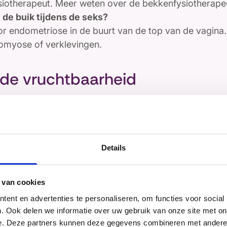
iotherapeut. Meer weten over de bekkenfysiotherape
n de buik tijdens de seks?
r endometriose in de buurt van de top van de vagina
myose of verklevingen.
de vruchtbaarheid
an de vrouwen met endometriose kan zwanger worden
n, bijvoorbeeld als de endometriose rond de eileiders of
wens? Bespreek dat met je arts, zodat een passende 
Meer informatie over zwanger worden vind je
hier
.
Details
 je klachten
 van cookies
ie passen bij endometriose? Doe de zelftest en contro
ent en advertenties te personaliseren, om functies voor social
. Ook delen we informatie over uw gebruik van onze site met on
e. Deze partners kunnen deze gegevens combineren met andere i