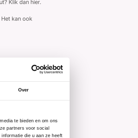
ut? Klik dan
hier
.
. Het kan ook
. Het kan soms
 eierstokken zit.
behandeling kan
Over
leer
hier
je
 media te bieden en om ons
ze partners voor social
nformatie die u aan ze heeft