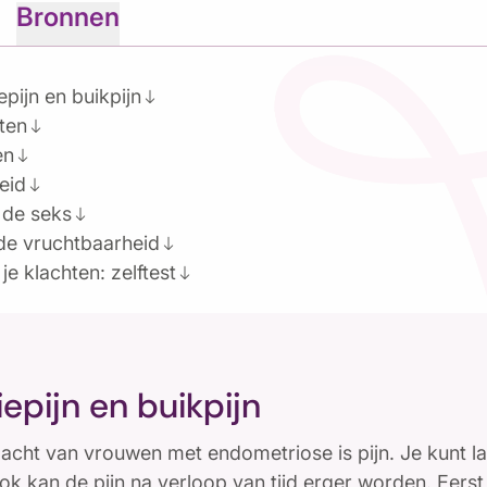
Bronnen
pijn en buikpijn
south
ten
south
en
south
eid
south
s de seks
south
de vruchtbaarheid
south
je klachten: zelftest
south
epijn en buikpijn
lacht van vrouwen met endometriose is pijn. Je kunt l
ok kan de pijn na verloop van tijd erger worden. Eerst i