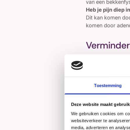
van een bekkenfys
Heb je pijn diep i
Dit kan komen doo
komen door adeno
Verminder
Een groot deel v
wel moeilijker zij
Heb je een kinder
worden gekozen. 
Toestemming
Controleer
Deze website maakt gebruik
Heb je klachten d
We gebruiken cookies om cont
websiteverkeer te analyseren
klachten.
media, adverteren en analys