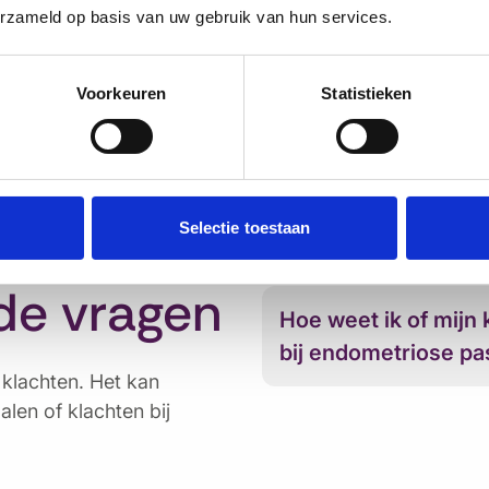
erzameld op basis van uw gebruik van hun services.
varingsverhalen
 je benieuwd naar de ervaringen van anderen met endometri
Voorkeuren
Statistieken
site van de Endometriose Stichting:
open_in_new
naar de Endometriose Stichting
Selectie toestaan
de vragen
Hoe weet ik of mijn
bij endometriose p
 klachten. Het kan
alen of klachten bij