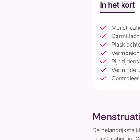
In het kort
Menstruatie
Darmklach
Plasklacht
Vermoeidh
Pijn tijden
Verminder
Controleer 
Menstruati
De belangrijkste k
menstruatiepijn. O