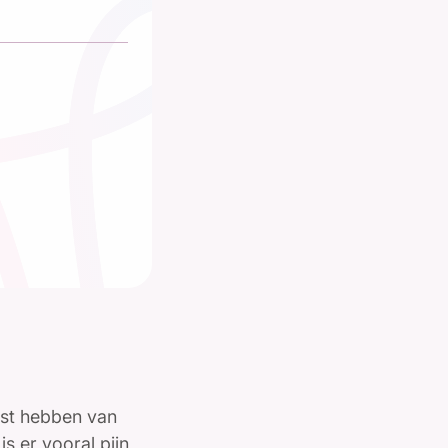
ast hebben van
s er vooral pijn