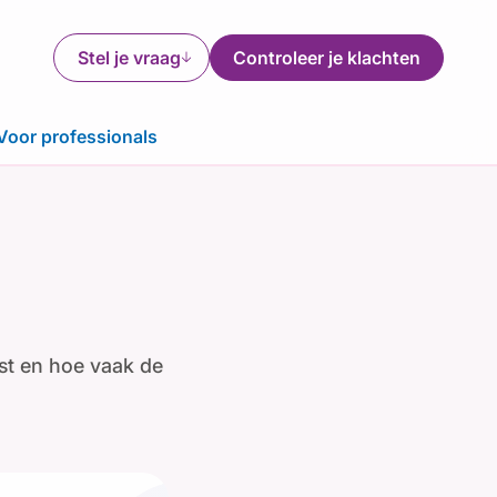
arrow_downward_alt
Stel je vraag
Controleer je klachten
Voor professionals
nst en hoe vaak de