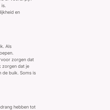
is.
ijkheid en
k. Als
poepen.
rvoor zorgen dat
 zorgen dat je
n de buik. Soms is
ndrang hebben tot