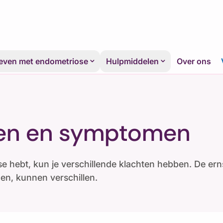
even met endometriose
keyboard_arrow_down
Hulpmiddelen
keyboard_arrow_down
Over ons
ten en symptomen
se hebt, kun je verschillende klachten hebben. De er
n, kunnen verschillen.