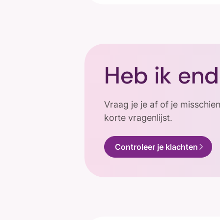
Heb ik en
Vraag je je af of je misschi
korte vragenlijst.
chevron_forward
Controleer je klachten