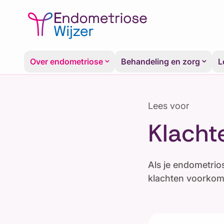
Over endometriose
keyboard_arrow_down
Behandeling en zorg
keyboard_arrow_down
L
Lees voor
Klach
Als je endometrio
klachten voorkome