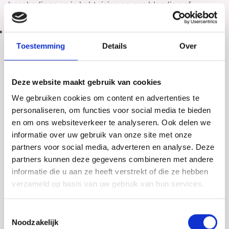
beschadigen en je hebt risico op een bloeding of
ontsteking.
Als er een stukje darm verwijderd wordt, kun je
problemen met je ontlasting krijgen. Dit wordt voor de
Toestemming
Details
Over
operatie met je besproken. Soms krijg je tijdelijk een
stoma. Dit is een kunstmatige uitgang voor ontlasting.
Deze website maakt gebruik van cookies
Hierbij wordt de darm vastgemaakt aan de huid voor op
de buik. Een stoma kan nodig zijn om de darm na een
We gebruiken cookies om content en advertenties te
darmoperatie rust te geven.
personaliseren, om functies voor social media te bieden
en om ons websiteverkeer te analyseren. Ook delen we
Bij diepe endometriose kan de gynaecoloog je
informatie over uw gebruik van onze site met onze
doorsturen naar een gespecialiseerd ziekenhuis.
partners voor social media, adverteren en analyse. Deze
partners kunnen deze gegevens combineren met andere
Endometriose
informatie die u aan ze heeft verstrekt of die ze hebben
expertisecentrum
verzameld op basis van uw gebruik van hun services.
Online is een overzicht te vinden van de ziekenhuizen
Toestemmingsselectie
die gespecialiseerd zijn in diepe endometriose. Kijk op
Noodzakelijk