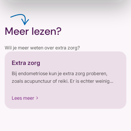
Meer lezen?
Wil je meer weten over extra zorg?
Extra zorg
Bij endometriose kun je extra zorg proberen,
zoals acupunctuur of reiki. Er is echter weinig
bewijs dat dit helpt tegen de klachten.
chevron_forward
Lees meer