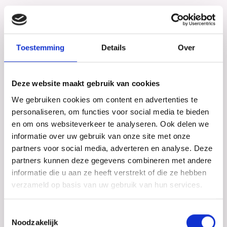
MRI is naast het diagnosticeren van endometriose, ook
effectief bij het beoordelen van de omvang van de
ziekte, het risico op orgaandisfunctie (bijvoorbeeld
Toestemming
Details
Over
hydronefrose door distale ureter endometriose) en biedt
een routekaart voor chirurgische behandeling.
De #Enzian-classificatie kan gebruikt worden om de
Deze website maakt gebruik van cookies
MRI-bevindingen samen te vatten. Wil je meer lezen
We gebruiken cookies om content en advertenties te
over de Enzian classificatie? Ga dan naar
classificatie
.
personaliseren, om functies voor social media te bieden
en om ons websiteverkeer te analyseren. Ook delen we
Diepe endometriose met
informatie over uw gebruik van onze site met onze
darmbetrokkenheid
partners voor social media, adverteren en analyse. Deze
partners kunnen deze gegevens combineren met andere
informatie die u aan ze heeft verstrekt of die ze hebben
Diepe endometriose met darmbetrokkenheid bij
verzameld op basis van uw gebruik van hun services.
dezelfde patiente gezien door MRI, TVE en na operatie:
diepe endometriose (zie rode pijl) met musculaire
Toestemmingsselectie
infiltratie in de anterieure wand van het rectosigmoid.
Noodzakelijk