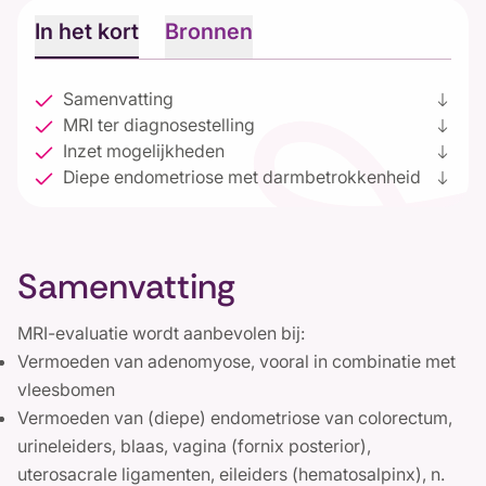
In het kort
Bronnen
Samenvatting
south
MRI ter diagnosestelling
south
Inzet mogelijkheden
south
Diepe endometriose met darmbetrokkenheid
south
Samenvatting
MRI-evaluatie wordt aanbevolen bij:
Vermoeden van adenomyose, vooral in combinatie met
vleesbomen
Vermoeden van (diepe) endometriose van colorectum,
urineleiders, blaas, vagina (fornix posterior),
uterosacrale ligamenten, eileiders (hematosalpinx), n.